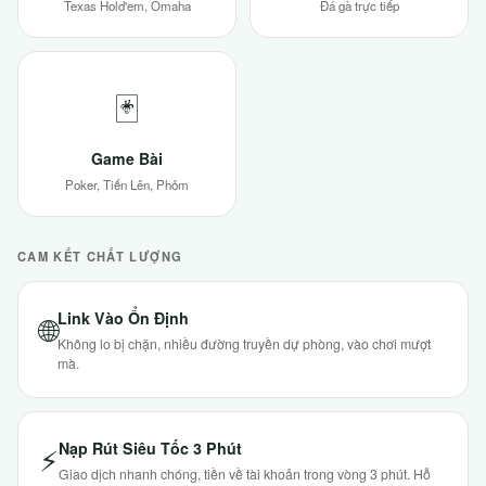
Texas Hold'em, Omaha
Đá gà trực tiếp
🃏
Game Bài
Poker, Tiến Lên, Phỏm
CAM KẾT CHẤT LƯỢNG
Link Vào Ổn Định
🌐
Không lo bị chặn, nhiều đường truyền dự phòng, vào chơi mượt
mà.
Nạp Rút Siêu Tốc 3 Phút
⚡
Giao dịch nhanh chóng, tiền về tài khoản trong vòng 3 phút. Hỗ