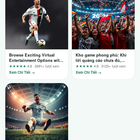
Browse Exciting Virtual
Kho game phong phú: Khi
Entertainment Options with
lời quảng cáo chưa đủ,
cm88.dad — A Risk-Focused
người chơi cần kiểm chứng
★★★★★
4.8 · 2691+ lượt xem
★★★★★
4.8 · 3123+ lượt xem
Review
điều gì?
Xem Chi Tiết →
Xem Chi Tiết →