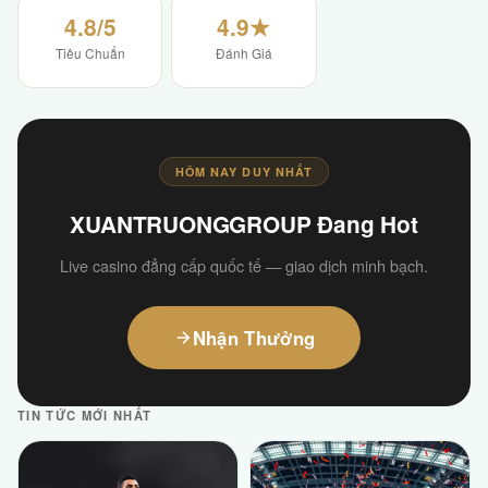
4.8/5
4.9★
Tiêu Chuẩn
Đánh Giá
HÔM NAY DUY NHẤT
XUANTRUONGGROUP Đang Hot
Live casino đẳng cấp quốc tế — giao dịch minh bạch.
Nhận Thưởng
TIN TỨC MỚI NHẤT