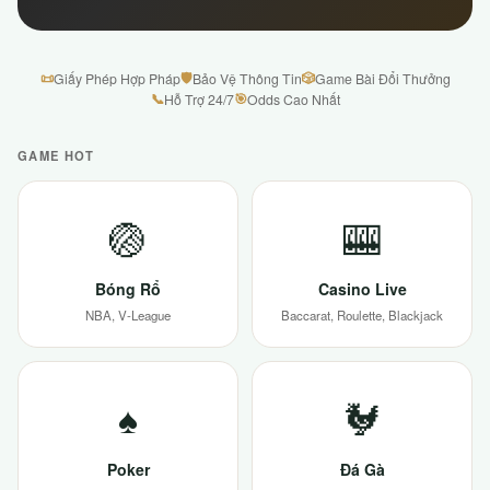
📜
🛡
🎲
Giấy Phép Hợp Pháp
Bảo Vệ Thông Tin
Game Bài Đổi Thưởng
📞
🎯
Hỗ Trợ 24/7
Odds Cao Nhất
GAME HOT
🏐
🎰
Bóng Rổ
Casino Live
NBA, V-League
Baccarat, Roulette, Blackjack
♠
🐓
Poker
Đá Gà