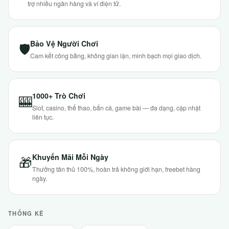
trợ nhiều ngân hàng và ví điện tử.
Bảo Vệ Người Chơi
🛡
Cam kết công bằng, không gian lận, minh bạch mọi giao dịch.
1000+ Trò Chơi
🎰
Slot, casino, thể thao, bắn cá, game bài — đa dạng, cập nhật
liên tục.
Khuyến Mãi Mỗi Ngày
🎁
Thưởng tân thủ 100%, hoàn trả không giới hạn, freebet hàng
ngày.
THỐNG KÊ