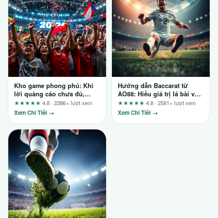
Kho game phong phú: Khi
Hướng dẫn Baccarat từ
lời quảng cáo chưa đủ,
AO88: Hiểu giá trị lá bài và
người chơi cần kiểm chứng
luật rút lá thứ ba ngay lần
★★★★★
4.8 · 2386+ lượt xem
★★★★★
4.8 · 2581+ lượt xem
điều gì?
đọc đầu
Xem Chi Tiết →
Xem Chi Tiết →