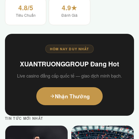
4.8/5
4.9★
Tiêu Chuẩn
Đánh Giá
HÔM NAY DUY NHẤT
XUANTRUONGGROUP Đang Hot
Live casino đẳng cấp quốc tế — giao dịch minh bạch.
Nhận Thưởng
TIN TỨC MỚI NHẤT