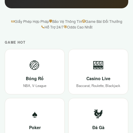
📜
🛡
🎲
Giấy Phép Hợp Pháp
Bảo Vệ Thông Tin
Game Bài Đổi Thưởng
📞
🎯
Hỗ Trợ 24/7
Odds Cao Nhất
GAME HOT
🏐
🎰
Bóng Rổ
Casino Live
NBA, V-League
Baccarat, Roulette, Blackjack
♠
🐓
Poker
Đá Gà