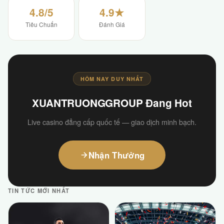
4.8/5
4.9★
Tiêu Chuẩn
Đánh Giá
HÔM NAY DUY NHẤT
XUANTRUONGGROUP Đang Hot
Live casino đẳng cấp quốc tế — giao dịch minh bạch.
Nhận Thưởng
TIN TỨC MỚI NHẤT