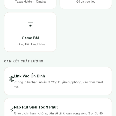
Texas Hold'em, Omaha
Đá gà trực tiếp
🃏
Game Bài
Poker, Tiến Lên, Phỏm
CAM KẾT CHẤT LƯỢNG
Link Vào Ổn Định
🌐
Không lo bị chặn, nhiều đường truyền dự phòng, vào chơi mượt
mà.
Nạp Rút Siêu Tốc 3 Phút
⚡
Giao dịch nhanh chóng, tiền về tài khoản trong vòng 3 phút. Hỗ