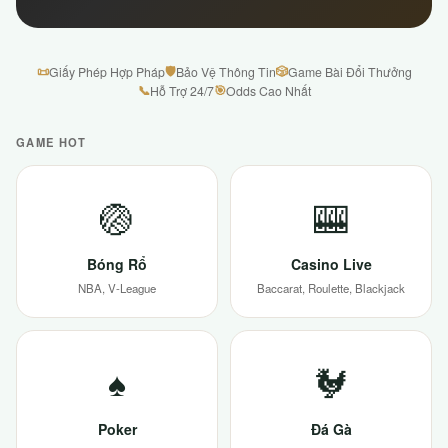
📜
🛡
🎲
Giấy Phép Hợp Pháp
Bảo Vệ Thông Tin
Game Bài Đổi Thưởng
📞
🎯
Hỗ Trợ 24/7
Odds Cao Nhất
GAME HOT
🏐
🎰
Bóng Rổ
Casino Live
NBA, V-League
Baccarat, Roulette, Blackjack
♠
🐓
Poker
Đá Gà