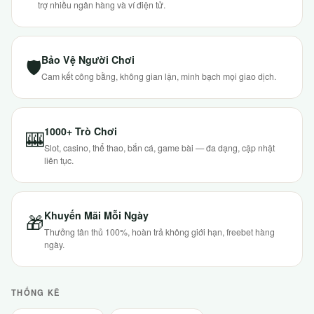
trợ nhiều ngân hàng và ví điện tử.
Bảo Vệ Người Chơi
🛡
Cam kết công bằng, không gian lận, minh bạch mọi giao dịch.
1000+ Trò Chơi
🎰
Slot, casino, thể thao, bắn cá, game bài — đa dạng, cập nhật
liên tục.
Khuyến Mãi Mỗi Ngày
🎁
Thưởng tân thủ 100%, hoàn trả không giới hạn, freebet hàng
ngày.
THỐNG KÊ