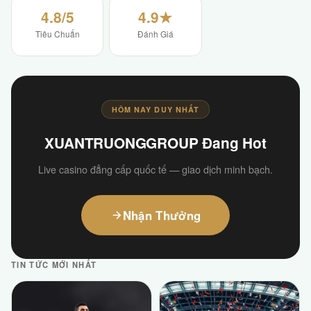
4.8/5
4.9★
Tiêu Chuẩn
Đánh Giá
HÔM NAY DUY NHẤT
XUANTRUONGGROUP Đang Hot
Live casino đẳng cấp quốc tế — giao dịch minh bạch.
Nhận Thưởng
TIN TỨC MỚI NHẤT