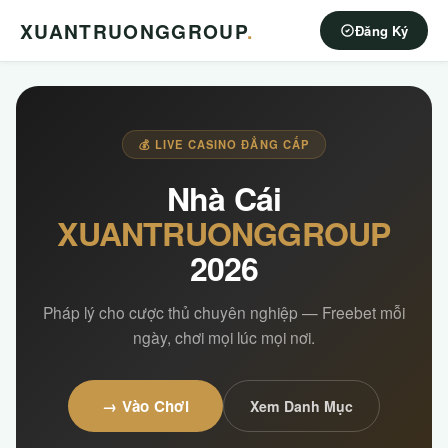
XUANTRUONGGROUP
.
Đăng Ký
💰 LIVE CASINO ĐẲNG CẤP
Nhà Cái
XUANTRUONGGROUP
2026
Pháp lý cho cược thủ chuyên nghiệp — Freebet mỗi
ngày, chơi mọi lúc mọi nơi.
→ Vào Chơi
Xem Danh Mục