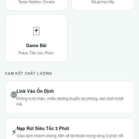
Texas Hold'em, Omaha
Đá gà trực tiếp
🃏
Game Bài
Poker, Tiến Lên, Phỏm
CAM KẾT CHẤT LƯỢNG
Link Vào Ổn Định
🌐
Không lo bị chặn, nhiều đường truyền dự phòng, vào chơi mượt
mà.
Nạp Rút Siêu Tốc 3 Phút
⚡
Giao dịch nhanh chóng, tiền về tài khoản trong vòng 3 phút. Hỗ