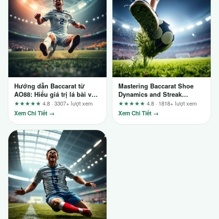
Hướng dẫn Baccarat từ
Mastering Baccarat Shoe
AO88: Hiểu giá trị lá bài và
Dynamics and Streak
luật rút lá thứ ba ngay lần
Betting: A Criteria-Based
★★★★★
4.8 · 3307+ lượt xem
★★★★★
4.8 · 1818+ lượt xem
đọc đầu
Platform Review
Xem Chi Tiết →
Xem Chi Tiết →