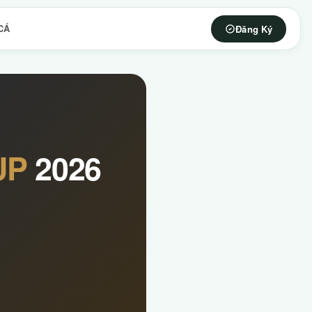
Đăng Ký
CÁ
UP
2026