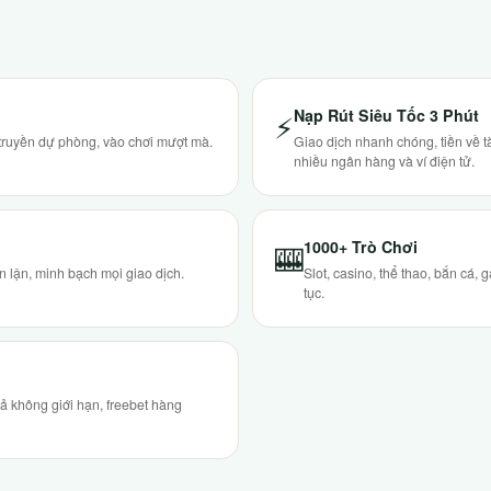
Nạp Rút Siêu Tốc 3 Phút
⚡
truyền dự phòng, vào chơi mượt mà.
Giao dịch nhanh chóng, tiền về tà
nhiều ngân hàng và ví điện tử.
1000+ Trò Chơi
🎰
 lận, minh bạch mọi giao dịch.
Slot, casino, thể thao, bắn cá,
tục.
ả không giới hạn, freebet hàng