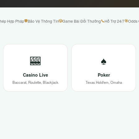
🛡
🎲
📞
🎯
Phép Hợp Pháp
Bảo Vệ Thông Tin
Game Bài Đổi Thưởng
Hỗ Trợ 24/7
Odds 
🎰
♠
Casino Live
Poker
Baccarat, Roulette, Blackjack
Texas Hold'em, Omaha