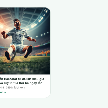
n Baccarat từ AO88: Hiểu giá
 và luật rút lá thứ ba ngay lần
★
4.8 · 3390+ lượt xem
iết →