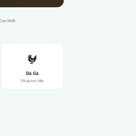
Cao Nhất
🐓
Đá Gà
Đá gà trực tiếp