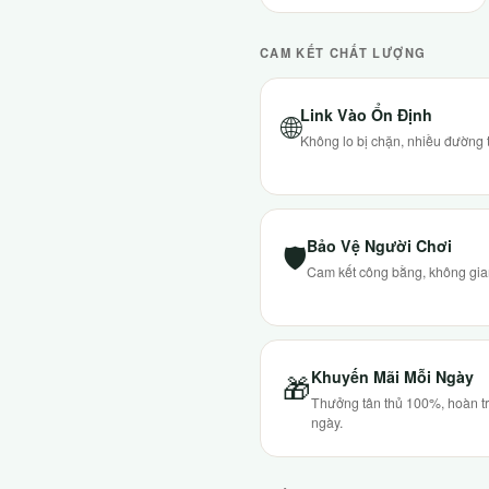
CAM KẾT CHẤT LƯỢNG
Link Vào Ổn Định
🌐
Không lo bị chặn, nhiều đường 
Bảo Vệ Người Chơi
🛡
Cam kết công bằng, không gian
Khuyến Mãi Mỗi Ngày
🎁
Thưởng tân thủ 100%, hoàn tr
ngày.