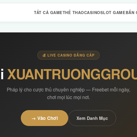
TẤT CẢ GAME
THỂ THAO
CASINO
SLOT GAME
BẮN 
💰 LIVE CASINO ĐẲNG CẤP
i
XUANTRUONGGRO
Pháp lý cho cược thủ chuyên nghiệp — Freebet mỗi ngày,
chơi mọi lúc mọi nơi.
→ Vào Chơi
Xem Danh Mục