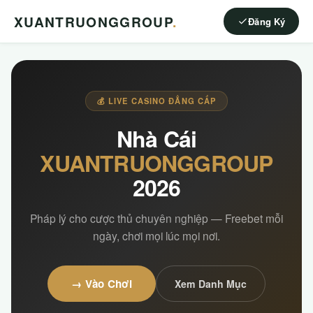
XUANTRUONGGROUP
.
Đăng Ký
💰 LIVE CASINO ĐẲNG CẤP
Nhà Cái
XUANTRUONGGROUP
2026
Pháp lý cho cược thủ chuyên nghiệp — Freebet mỗi
ngày, chơi mọi lúc mọi nơi.
→ Vào Chơi
Xem Danh Mục