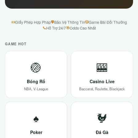
📜
🛡
🎲
Giấy Phép Hợp Pháp
Bảo Vệ Thông Tin
Game Bài Đổi Thưởng
📞
🎯
Hỗ Trợ 24/7
Odds Cao Nhất
GAME HOT
🏐
🎰
Bóng Rổ
Casino Live
NBA, V-League
Baccarat, Roulette, Blackjack
♠
🐓
Poker
Đá Gà