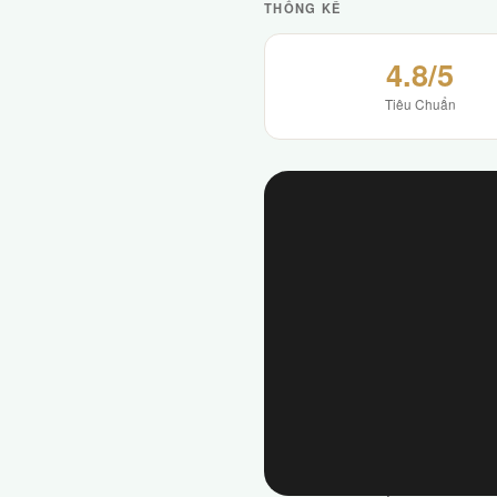
THỐNG KÊ
4.8/5
Tiêu Chuẩn