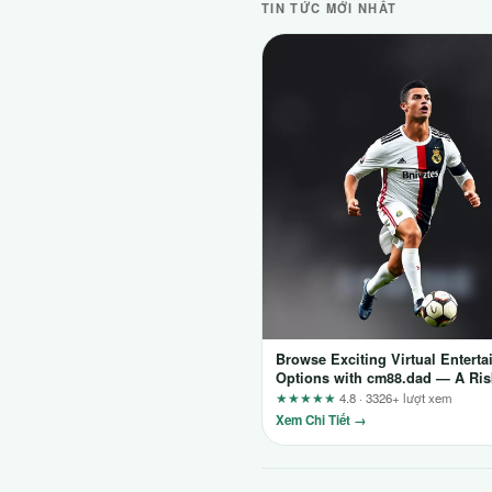
TIN TỨC MỚI NHẤT
Browse Exciting Virtual Entert
Options with cm88.dad — A Ris
Focused Review
★★★★★
4.8 · 3326+ lượt xem
Xem Chi Tiết →