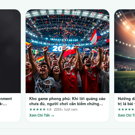
ainment
Kho game phong phú: Khi lời quảng cáo
Hướng dẫ
k-
chưa đủ, người chơi cần kiểm chứng
trị lá bài
điều gì?
đọc đầu
★★★★★
4.8 · 2253+ lượt xem
★★★★
Xem Chi Tiết →
Xem Chi T