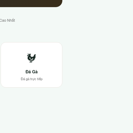
Cao Nhất
🐓
Đá Gà
Đá gà trực tiếp