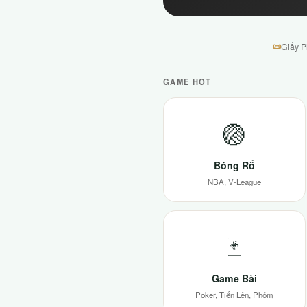
📜
Giấy 
GAME HOT
🏐
Bóng Rổ
NBA, V-League
🃏
Game Bài
Poker, Tiến Lên, Phỏm