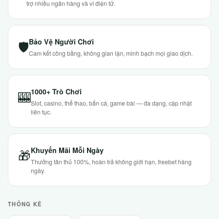
trợ nhiều ngân hàng và ví điện tử.
Bảo Vệ Người Chơi
🛡
Cam kết công bằng, không gian lận, minh bạch mọi giao dịch.
1000+ Trò Chơi
🎰
Slot, casino, thể thao, bắn cá, game bài — đa dạng, cập nhật
liên tục.
Khuyến Mãi Mỗi Ngày
🎁
Thưởng tân thủ 100%, hoàn trả không giới hạn, freebet hàng
ngày.
THỐNG KÊ