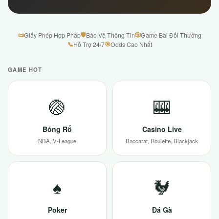
📜
🛡
🎲
Giấy Phép Hợp Pháp
Bảo Vệ Thông Tin
Game Bài Đổi Thưởng
📞
🎯
Hỗ Trợ 24/7
Odds Cao Nhất
GAME HOT
🏐
🎰
Bóng Rổ
Casino Live
NBA, V-League
Baccarat, Roulette, Blackjack
♠
🐓
Poker
Đá Gà