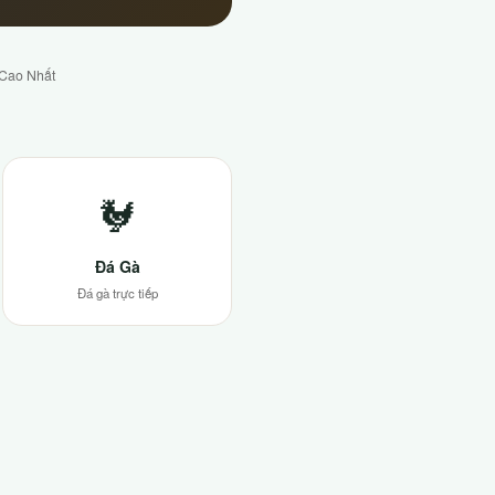
Cao Nhất
🐓
Đá Gà
Đá gà trực tiếp