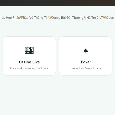
🛡
🎲
📞
🎯
Phép Hợp Pháp
Bảo Vệ Thông Tin
Game Bài Đổi Thưởng
Hỗ Trợ 24/7
Odds 
🎰
♠
Casino Live
Poker
Baccarat, Roulette, Blackjack
Texas Hold'em, Omaha