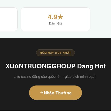
4.9★
Đánh Giá
HÔM NAY DUY NHẤT
XUANTRUONGGROUP Đang Hot
Live casino đẳng cấp quốc tế — giao dịch minh bạch.
Nhận Thưởng