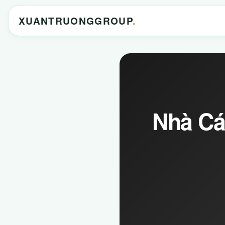
XUANTRUONGGROUP
.
Nhà Cá