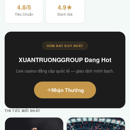
4.8/5
4.9★
Tiêu Chuẩn
Đánh Giá
HÔM NAY DUY NHẤT
XUANTRUONGGROUP Đang Hot
Live casino đẳng cấp quốc tế — giao dịch minh bạch.
Nhận Thưởng
TIN TỨC MỚI NHẤT