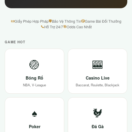
📜
🛡
🎲
Giấy Phép Hợp Pháp
Bảo Vệ Thông Tin
Game Bài Đổi Thưởng
📞
🎯
Hỗ Trợ 24/7
Odds Cao Nhất
GAME HOT
🏐
🎰
Bóng Rổ
Casino Live
NBA, V-League
Baccarat, Roulette, Blackjack
♠
🐓
Poker
Đá Gà