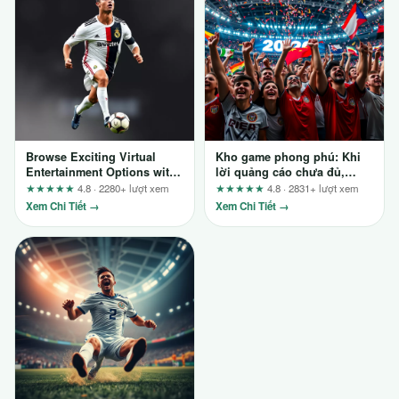
Browse Exciting Virtual
Kho game phong phú: Khi
Entertainment Options with
lời quảng cáo chưa đủ,
cm88.dad — A Risk-Focused
người chơi cần kiểm chứng
★★★★★
4.8 · 2280+ lượt xem
★★★★★
4.8 · 2831+ lượt xem
Review
điều gì?
Xem Chi Tiết →
Xem Chi Tiết →