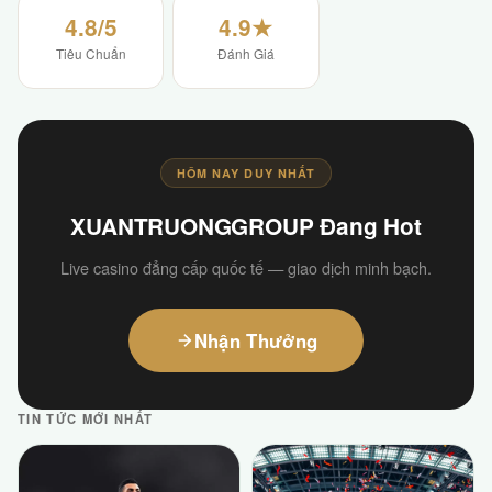
4.8/5
4.9★
Tiêu Chuẩn
Đánh Giá
HÔM NAY DUY NHẤT
XUANTRUONGGROUP Đang Hot
Live casino đẳng cấp quốc tế — giao dịch minh bạch.
Nhận Thưởng
TIN TỨC MỚI NHẤT