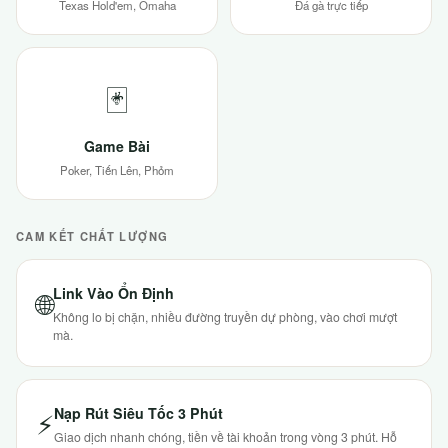
Texas Hold'em, Omaha
Đá gà trực tiếp
🃏
Game Bài
Poker, Tiến Lên, Phỏm
CAM KẾT CHẤT LƯỢNG
Link Vào Ổn Định
🌐
Không lo bị chặn, nhiều đường truyền dự phòng, vào chơi mượt
mà.
Nạp Rút Siêu Tốc 3 Phút
⚡
Giao dịch nhanh chóng, tiền về tài khoản trong vòng 3 phút. Hỗ