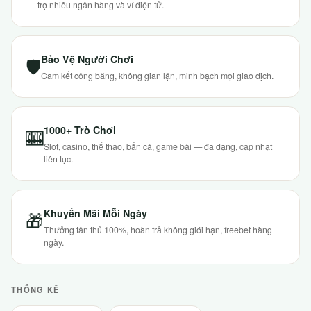
trợ nhiều ngân hàng và ví điện tử.
Bảo Vệ Người Chơi
🛡
Cam kết công bằng, không gian lận, minh bạch mọi giao dịch.
1000+ Trò Chơi
🎰
Slot, casino, thể thao, bắn cá, game bài — đa dạng, cập nhật
liên tục.
Khuyến Mãi Mỗi Ngày
🎁
Thưởng tân thủ 100%, hoàn trả không giới hạn, freebet hàng
ngày.
THỐNG KÊ