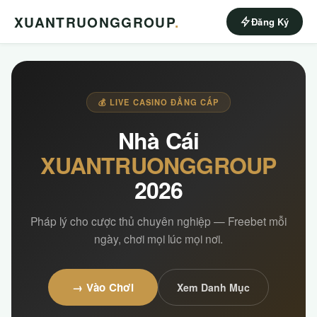
XUANTRUONGGROUP
.
Đăng Ký
💰 LIVE CASINO ĐẲNG CẤP
Nhà Cái
XUANTRUONGGROUP
2026
Pháp lý cho cược thủ chuyên nghiệp — Freebet mỗi
ngày, chơi mọi lúc mọi nơi.
→ Vào Chơi
Xem Danh Mục