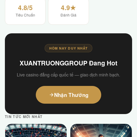
4.8/5
4.9★
Tiêu Chuẩn
Đánh Giá
HÔM NAY DUY NHẤT
XUANTRUONGGROUP Đang Hot
Live casino đẳng cấp quốc tế — giao dịch minh bạch.
Nhận Thưởng
TIN TỨC MỚI NHẤT