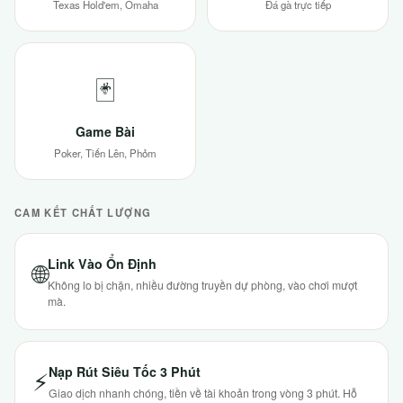
Texas Hold'em, Omaha
Đá gà trực tiếp
🃏
Game Bài
Poker, Tiến Lên, Phỏm
CAM KẾT CHẤT LƯỢNG
Link Vào Ổn Định
🌐
Không lo bị chặn, nhiều đường truyền dự phòng, vào chơi mượt
mà.
Nạp Rút Siêu Tốc 3 Phút
⚡
Giao dịch nhanh chóng, tiền về tài khoản trong vòng 3 phút. Hỗ