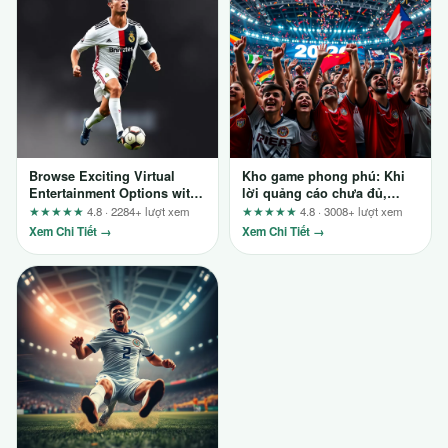
Browse Exciting Virtual
Kho game phong phú: Khi
Entertainment Options with
lời quảng cáo chưa đủ,
cm88.dad — A Risk-Focused
người chơi cần kiểm chứng
★★★★★
4.8 · 2284+ lượt xem
★★★★★
4.8 · 3008+ lượt xem
Review
điều gì?
Xem Chi Tiết →
Xem Chi Tiết →