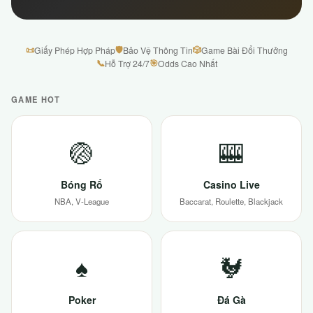
📜
🛡
🎲
Giấy Phép Hợp Pháp
Bảo Vệ Thông Tin
Game Bài Đổi Thưởng
📞
🎯
Hỗ Trợ 24/7
Odds Cao Nhất
GAME HOT
🏐
🎰
Bóng Rổ
Casino Live
NBA, V-League
Baccarat, Roulette, Blackjack
♠
🐓
Poker
Đá Gà