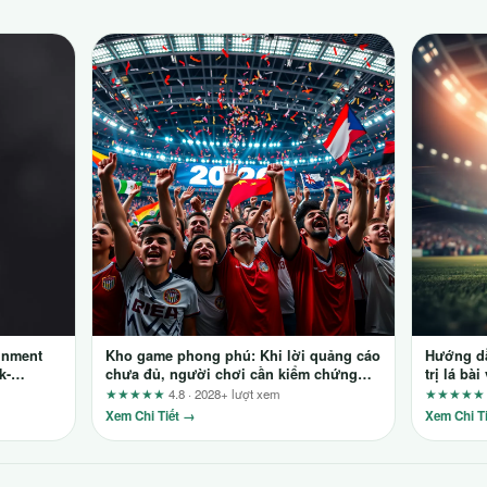
ainment
Kho game phong phú: Khi lời quảng cáo
Hướng dẫ
k-
chưa đủ, người chơi cần kiểm chứng
trị lá bài
điều gì?
đọc đầu
★★★★★
4.8 · 2028+ lượt xem
★★★★
Xem Chi Tiết →
Xem Chi T