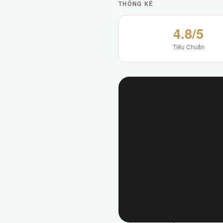
THỐNG KÊ
4.8/5
Tiêu Chuẩn