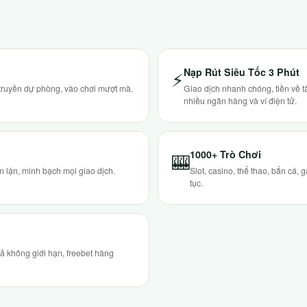
Nạp Rút Siêu Tốc 3 Phút
⚡
truyền dự phòng, vào chơi mượt mà.
Giao dịch nhanh chóng, tiền về tà
nhiều ngân hàng và ví điện tử.
1000+ Trò Chơi
🎰
 lận, minh bạch mọi giao dịch.
Slot, casino, thể thao, bắn cá,
tục.
ả không giới hạn, freebet hàng