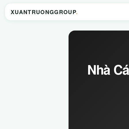
XUANTRUONGGROUP
.
Nhà Cá