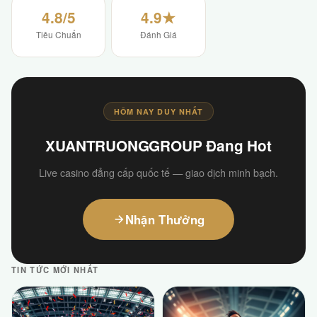
4.8/5
4.9★
Tiêu Chuẩn
Đánh Giá
HÔM NAY DUY NHẤT
XUANTRUONGGROUP Đang Hot
Live casino đẳng cấp quốc tế — giao dịch minh bạch.
Nhận Thưởng
TIN TỨC MỚI NHẤT