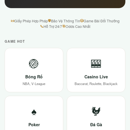
📜
🛡
🎲
Giấy Phép Hợp Pháp
Bảo Vệ Thông Tin
Game Bài Đổi Thưởng
📞
🎯
Hỗ Trợ 24/7
Odds Cao Nhất
GAME HOT
🏐
🎰
Bóng Rổ
Casino Live
NBA, V-League
Baccarat, Roulette, Blackjack
♠
🐓
Poker
Đá Gà