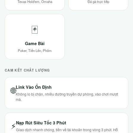
Texas Hold'em, Omaha
Đá gà trực tiếp
🃏
Game Bài
Poker, Tiến Lên, Phỏm
CAM KẾT CHẤT LƯỢNG
Link Vào Ổn Định
🌐
Không lo bị chặn, nhiều đường truyền dự phòng, vào chơi mượt
mà.
Nạp Rút Siêu Tốc 3 Phút
⚡
Giao dịch nhanh chóng, tiền về tài khoản trong vòng 3 phút. Hỗ