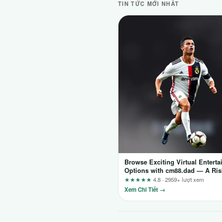
TIN TỨC MỚI NHẤT
Browse Exciting Virtual Entert
Options with cm88.dad — A Ris
Focused Review
★★★★★
4.8 · 2959+ lượt xem
Xem Chi Tiết →