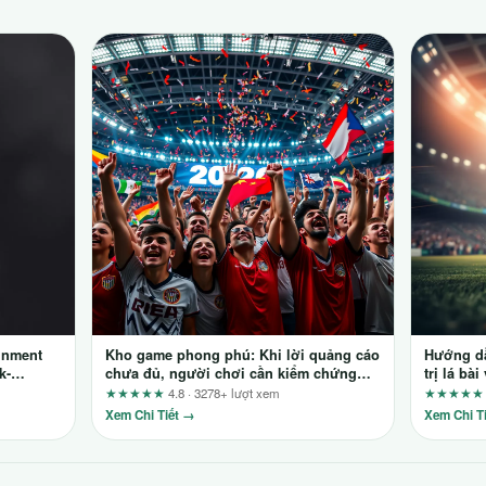
ainment
Kho game phong phú: Khi lời quảng cáo
Hướng dẫ
k-
chưa đủ, người chơi cần kiểm chứng
trị lá bài
điều gì?
đọc đầu
★★★★★
4.8 · 3278+ lượt xem
★★★★
Xem Chi Tiết →
Xem Chi T