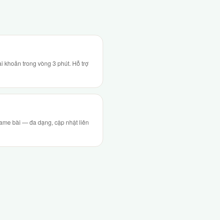
i khoản trong vòng 3 phút. Hỗ trợ
 game bài — đa dạng, cập nhật liên