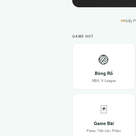
📜
Giấy 
GAME HOT
🏐
Bóng Rổ
NBA, V-League
🃏
Game Bài
Poker, Tiến Lên, Phỏm