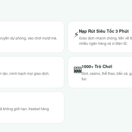
Nạp Rút Siêu Tốc 3 Phút
⚡
truyền dự phòng, vào chơi mượt mà.
Giao dịch nhanh chóng, tiền về tà
nhiều ngân hàng và ví điện tử.
1000+ Trò Chơi
🎰
 lận, minh bạch mọi giao dịch.
Slot, casino, thể thao, bắn cá,
tục.
ả không giới hạn, freebet hàng