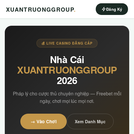
XUANTRUONGGROUP
.
Đăng Ký
💰 LIVE CASINO ĐẲNG CẤP
Nhà Cái
XUANTRUONGGROUP
2026
Pháp lý cho cược thủ chuyên nghiệp — Freebet mỗi
ngày, chơi mọi lúc mọi nơi.
→ Vào Chơi
Xem Danh Mục