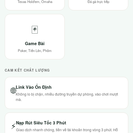
Texas Hold'em, Omaha
Đá gà trực tiếp
🃏
Game Bài
Poker, Tiến Lên, Phỏm
CAM KẾT CHẤT LƯỢNG
Link Vào Ổn Định
🌐
Không lo bị chặn, nhiều đường truyền dự phòng, vào chơi mượt
mà.
Nạp Rút Siêu Tốc 3 Phút
⚡
Giao dịch nhanh chóng, tiền về tài khoản trong vòng 3 phút. Hỗ