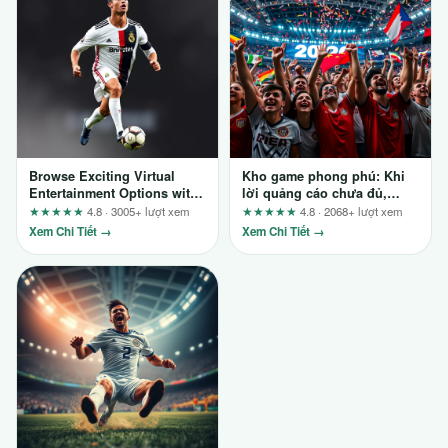
Browse Exciting Virtual
Kho game phong phú: Khi
Entertainment Options with
lời quảng cáo chưa đủ,
cm88.dad — A Risk-Focused
người chơi cần kiểm chứng
★★★★★
4.8 · 3005+ lượt xem
★★★★★
4.8 · 2068+ lượt xem
Review
điều gì?
Xem Chi Tiết →
Xem Chi Tiết →