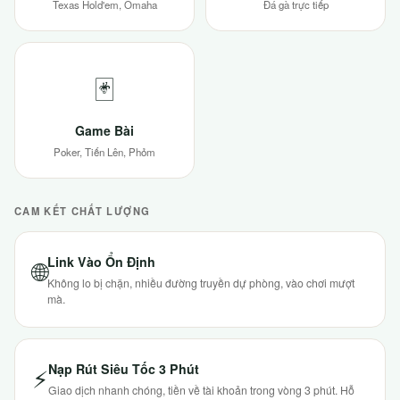
Texas Hold'em, Omaha
Đá gà trực tiếp
🃏
Game Bài
Poker, Tiến Lên, Phỏm
CAM KẾT CHẤT LƯỢNG
Link Vào Ổn Định
🌐
Không lo bị chặn, nhiều đường truyền dự phòng, vào chơi mượt
mà.
Nạp Rút Siêu Tốc 3 Phút
⚡
Giao dịch nhanh chóng, tiền về tài khoản trong vòng 3 phút. Hỗ