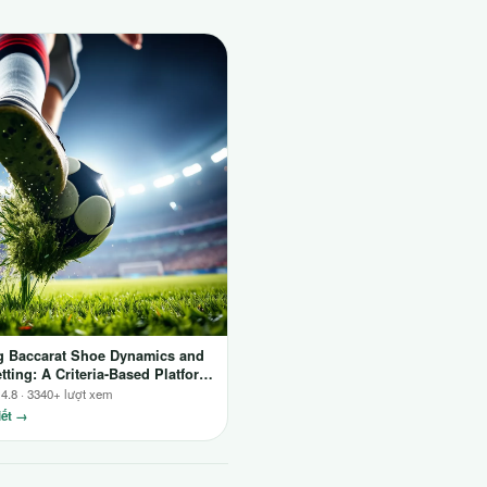
g Baccarat Shoe Dynamics and
tting: A Criteria-Based Platform
★
4.8 · 3340+ lượt xem
iết →