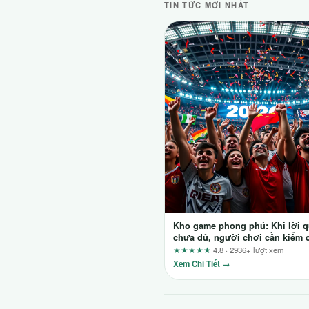
TIN TỨC MỚI NHẤT
Kho game phong phú: Khi lời 
chưa đủ, người chơi cần kiểm
điều gì?
★★★★★
4.8 · 2936+ lượt xem
Xem Chi Tiết →