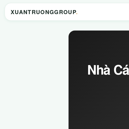
XUANTRUONGGROUP
.
Nhà Cá