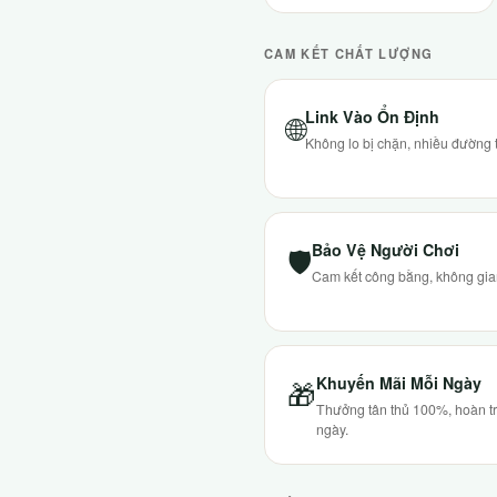
CAM KẾT CHẤT LƯỢNG
Link Vào Ổn Định
🌐
Không lo bị chặn, nhiều đường 
Bảo Vệ Người Chơi
🛡
Cam kết công bằng, không gian
Khuyến Mãi Mỗi Ngày
🎁
Thưởng tân thủ 100%, hoàn tr
ngày.