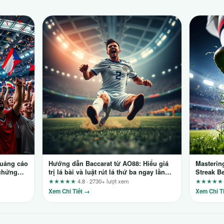
quảng cáo
Hướng dẫn Baccarat từ AO88: Hiểu giá
Masterin
 chứng
trị lá bài và luật rút lá thứ ba ngay lần
Streak Be
đọc đầu
Review
★★★★★
4.8 · 2730+ lượt xem
★★★★
Xem Chi Tiết →
Xem Chi T