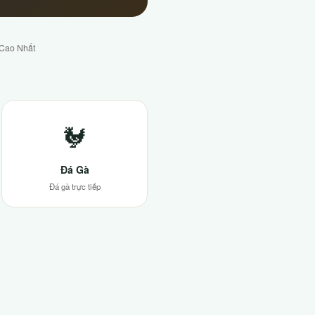
Cao Nhất
🐓
Đá Gà
Đá gà trực tiếp