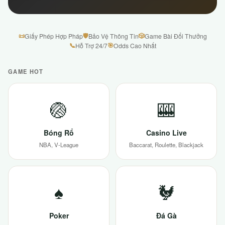
📜
🛡
🎲
Giấy Phép Hợp Pháp
Bảo Vệ Thông Tin
Game Bài Đổi Thưởng
📞
🎯
Hỗ Trợ 24/7
Odds Cao Nhất
GAME HOT
🏐
🎰
Bóng Rổ
Casino Live
NBA, V-League
Baccarat, Roulette, Blackjack
♠
🐓
Poker
Đá Gà