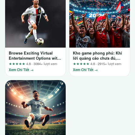
Browse Exciting Virtual
Kho game phong phú: Khi
Entertainment Options with
lời quảng cáo chưa đủ,
cm88.dad — A Risk-Focused
người chơi cần kiểm chứng
★★★★★
4.8 · 3084+ lượt xem
★★★★★
4.8 · 2915+ lượt xem
Review
điều gì?
Xem Chi Tiết →
Xem Chi Tiết →