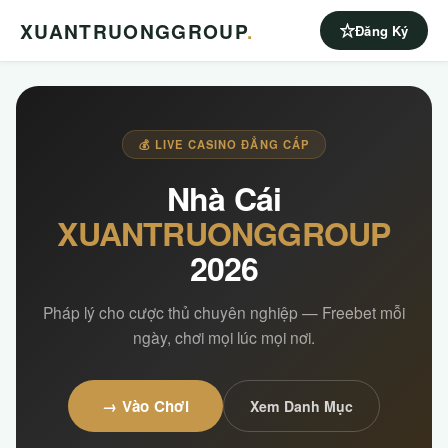
XUANTRUONGGROUP
.
Đăng Ký
💰 LIVE CASINO ĐẲNG CẤP
Nhà Cái
XUANTRUONGGROUP
2026
Pháp lý cho cược thủ chuyên nghiệp — Freebet mỗi
ngày, chơi mọi lúc mọi nơi.
→ Vào Chơi
Xem Danh Mục