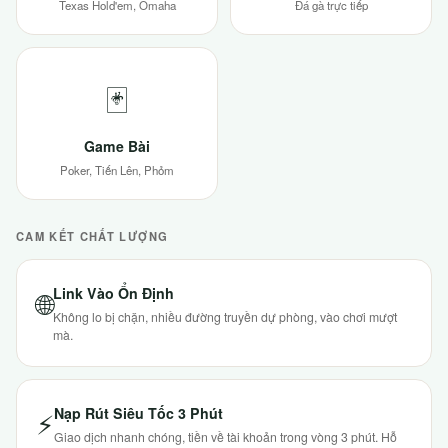
Texas Hold'em, Omaha
Đá gà trực tiếp
🃏
Game Bài
Poker, Tiến Lên, Phỏm
CAM KẾT CHẤT LƯỢNG
Link Vào Ổn Định
🌐
Không lo bị chặn, nhiều đường truyền dự phòng, vào chơi mượt
mà.
Nạp Rút Siêu Tốc 3 Phút
⚡
Giao dịch nhanh chóng, tiền về tài khoản trong vòng 3 phút. Hỗ