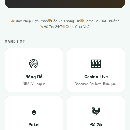
📜
🛡
🎲
Giấy Phép Hợp Pháp
Bảo Vệ Thông Tin
Game Bài Đổi Thưởng
📞
🎯
Hỗ Trợ 24/7
Odds Cao Nhất
GAME HOT
🏐
🎰
Bóng Rổ
Casino Live
NBA, V-League
Baccarat, Roulette, Blackjack
♠
🐓
Poker
Đá Gà