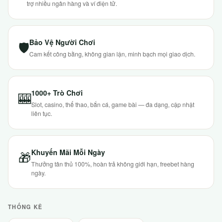
trợ nhiều ngân hàng và ví điện tử.
Bảo Vệ Người Chơi
🛡
Cam kết công bằng, không gian lận, minh bạch mọi giao dịch.
1000+ Trò Chơi
🎰
Slot, casino, thể thao, bắn cá, game bài — đa dạng, cập nhật
liên tục.
Khuyến Mãi Mỗi Ngày
🎁
Thưởng tân thủ 100%, hoàn trả không giới hạn, freebet hàng
ngày.
THỐNG KÊ