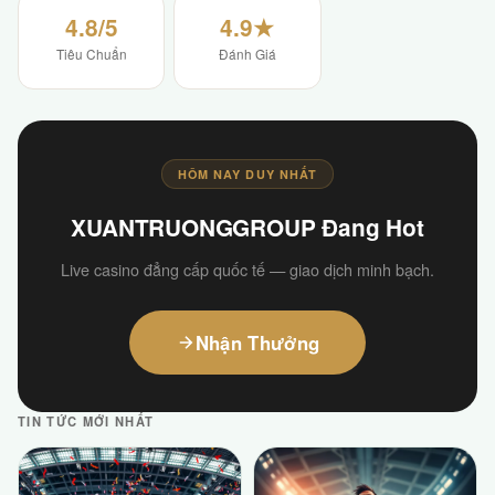
4.8/5
4.9★
Tiêu Chuẩn
Đánh Giá
HÔM NAY DUY NHẤT
XUANTRUONGGROUP Đang Hot
Live casino đẳng cấp quốc tế — giao dịch minh bạch.
Nhận Thưởng
TIN TỨC MỚI NHẤT