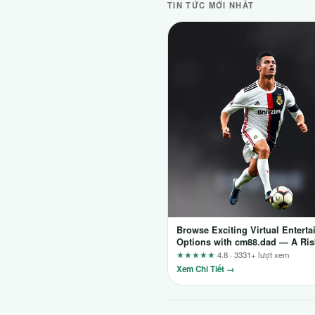
TIN TỨC MỚI NHẤT
Browse Exciting Virtual Entert
Options with cm88.dad — A Ris
Focused Review
★★★★★
4.8 · 3331+ lượt xem
Xem Chi Tiết →