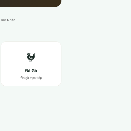
Cao Nhất
🐓
Đá Gà
Đá gà trực tiếp