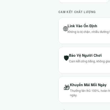
CAM KẾT CHẤT LƯỢNG
Link Vào Ổn Định
🌐
Không lo bị chặn, nhiều đường 
Bảo Vệ Người Chơi
🛡
Cam kết công bằng, không gian
Khuyến Mãi Mỗi Ngày
🎁
Thưởng tân thủ 100%, hoàn tr
ngày.