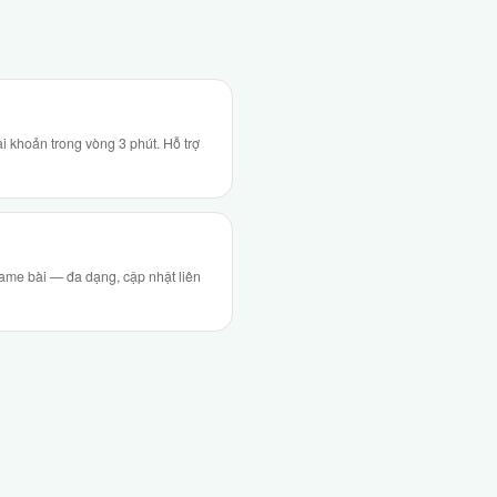
i khoản trong vòng 3 phút. Hỗ trợ
 game bài — đa dạng, cập nhật liên