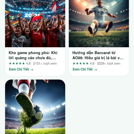
Kho game phong phú: Khi
Hướng dẫn Baccarat từ
lời quảng cáo chưa đủ,
AO88: Hiểu giá trị lá bài và
người chơi cần kiểm chứng
luật rút lá thứ ba ngay lần
★★★★★
4.8 · 2131+ lượt xem
★★★★★
4.8 · 3229+ lượt xem
điều gì?
đọc đầu
Xem Chi Tiết →
Xem Chi Tiết →