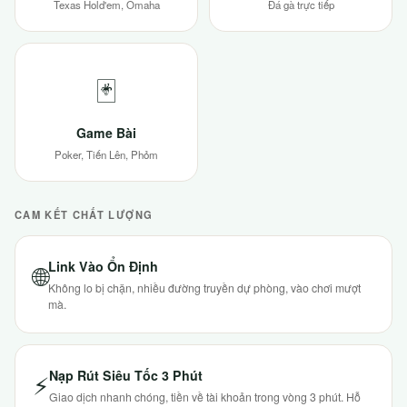
Texas Hold'em, Omaha
Đá gà trực tiếp
🃏
Game Bài
Poker, Tiến Lên, Phỏm
CAM KẾT CHẤT LƯỢNG
Link Vào Ổn Định
🌐
Không lo bị chặn, nhiều đường truyền dự phòng, vào chơi mượt
mà.
Nạp Rút Siêu Tốc 3 Phút
⚡
Giao dịch nhanh chóng, tiền về tài khoản trong vòng 3 phút. Hỗ