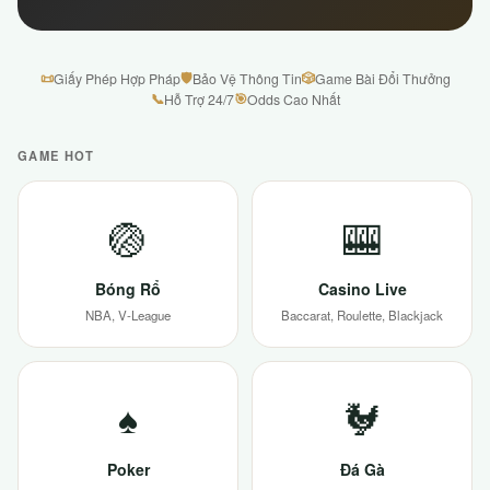
📜
🛡
🎲
Giấy Phép Hợp Pháp
Bảo Vệ Thông Tin
Game Bài Đổi Thưởng
📞
🎯
Hỗ Trợ 24/7
Odds Cao Nhất
GAME HOT
🏐
🎰
Bóng Rổ
Casino Live
NBA, V-League
Baccarat, Roulette, Blackjack
♠
🐓
Poker
Đá Gà