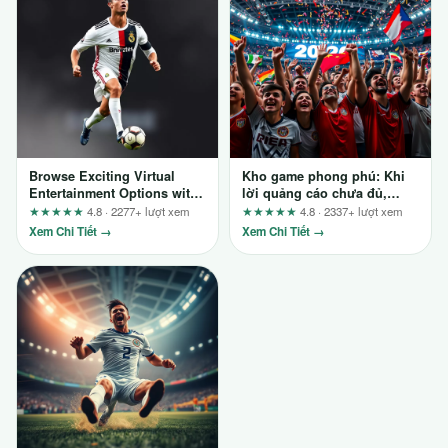
Browse Exciting Virtual
Kho game phong phú: Khi
Entertainment Options with
lời quảng cáo chưa đủ,
cm88.dad — A Risk-Focused
người chơi cần kiểm chứng
★★★★★
4.8 · 2277+ lượt xem
★★★★★
4.8 · 2337+ lượt xem
Review
điều gì?
Xem Chi Tiết →
Xem Chi Tiết →