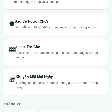
trợ nhiều ngân hàng và ví điện tử.
Bảo Vệ Người Chơi
🛡
Cam kết công bằng, không gian lận, minh bạch mọi giao dịch.
1000+ Trò Chơi
🎰
Slot, casino, thể thao, bắn cá, game bài — đa dạng, cập nhật
liên tục.
Khuyến Mãi Mỗi Ngày
🎁
Thưởng tân thủ 100%, hoàn trả không giới hạn, freebet hàng
ngày.
THỐNG KÊ