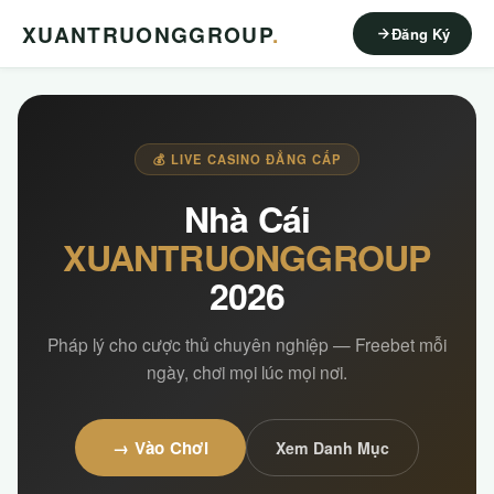
XUANTRUONGGROUP
.
Đăng Ký
💰 LIVE CASINO ĐẲNG CẤP
Nhà Cái
XUANTRUONGGROUP
2026
Pháp lý cho cược thủ chuyên nghiệp — Freebet mỗi
ngày, chơi mọi lúc mọi nơi.
→ Vào Chơi
Xem Danh Mục