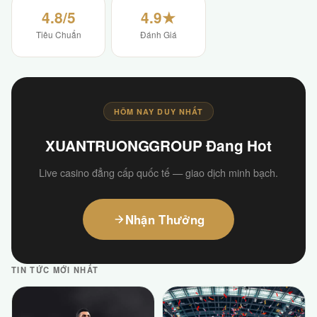
4.8/5
4.9★
Tiêu Chuẩn
Đánh Giá
HÔM NAY DUY NHẤT
XUANTRUONGGROUP Đang Hot
Live casino đẳng cấp quốc tế — giao dịch minh bạch.
Nhận Thưởng
TIN TỨC MỚI NHẤT