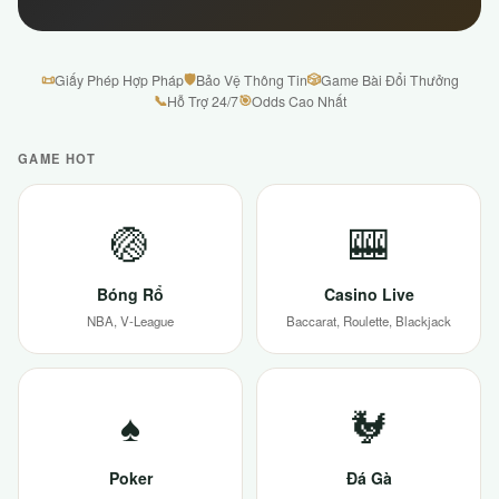
📜
🛡
🎲
Giấy Phép Hợp Pháp
Bảo Vệ Thông Tin
Game Bài Đổi Thưởng
📞
🎯
Hỗ Trợ 24/7
Odds Cao Nhất
GAME HOT
🏐
🎰
Bóng Rổ
Casino Live
NBA, V-League
Baccarat, Roulette, Blackjack
♠
🐓
Poker
Đá Gà