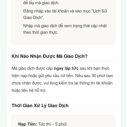
để lấy mã giao dịch.
Đăng nhập vào tài khoản và vào mục "Lịch Sử
Giao Dịch".
Nhập mã giao dịch để xem trạng thái cập nhật
theo thời gian thực.
Khi Nào Nhận Được Mã Giao Dịch?
Mã giao dịch được cấp
ngay lập tức
sau khi bạn thực
hiện nạp hoặc gửi yêu cầu rút tiền. Nếu sau 30 phút bạn
chưa nhận được, vui lòng kiểm tra lại thông tin tài khoản
hoặc liên hệ hỗ trợ.
Thời Gian Xử Lý Giao Dịch
Nạp Tiền:
Tức thì – 5 phút