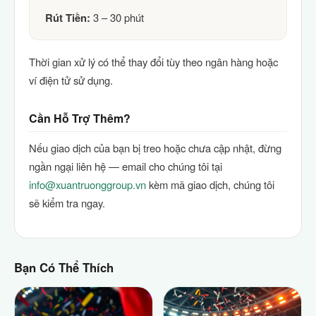
Rút Tiền:
3 – 30 phút
Thời gian xử lý có thể thay đổi tùy theo ngân hàng hoặc
ví điện tử sử dụng.
Cần Hỗ Trợ Thêm?
Nếu giao dịch của bạn bị treo hoặc chưa cập nhật, đừng
ngần ngại liên hệ — email cho chúng tôi tại
info@xuantruonggroup.vn
kèm mã giao dịch, chúng tôi
sẽ kiểm tra ngay.
Bạn Có Thể Thích