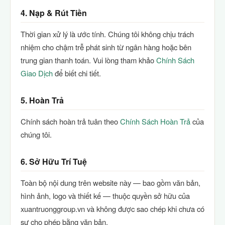
4. Nạp & Rút Tiền
Thời gian xử lý là ước tính. Chúng tôi không chịu trách
nhiệm cho chậm trễ phát sinh từ ngân hàng hoặc bên
trung gian thanh toán. Vui lòng tham khảo
Chính Sách
Giao Dịch
để biết chi tiết.
5. Hoàn Trả
Chính sách hoàn trả tuân theo
Chính Sách Hoàn Trả
của
chúng tôi.
6. Sở Hữu Trí Tuệ
Toàn bộ nội dung trên website này — bao gồm văn bản,
hình ảnh, logo và thiết kế — thuộc quyền sở hữu của
xuantruonggroup.vn và không được sao chép khi chưa có
sự cho phép bằng văn bản.