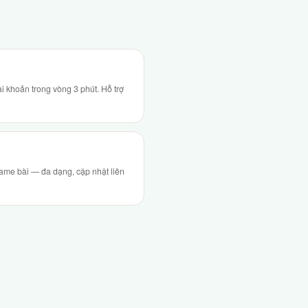
i khoản trong vòng 3 phút. Hỗ trợ
 game bài — đa dạng, cập nhật liên