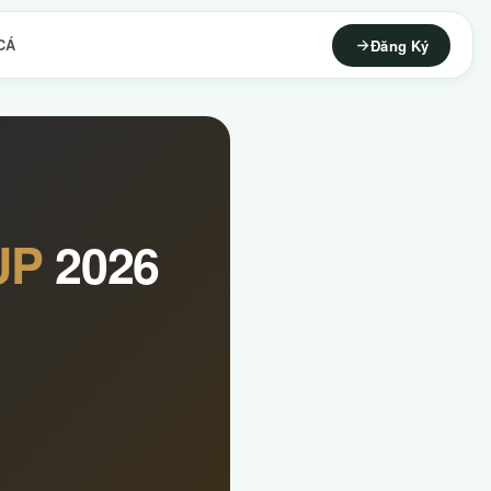
Đăng Ký
CÁ
UP
2026