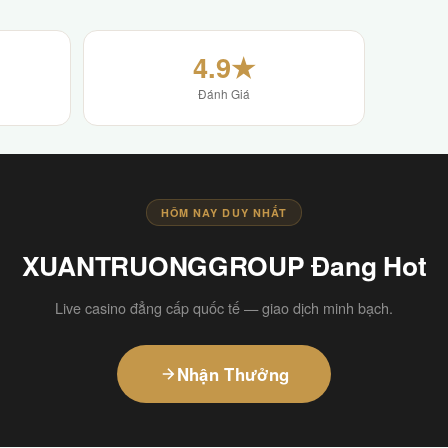
4.9★
Đánh Giá
HÔM NAY DUY NHẤT
XUANTRUONGGROUP Đang Hot
Live casino đẳng cấp quốc tế — giao dịch minh bạch.
Nhận Thưởng