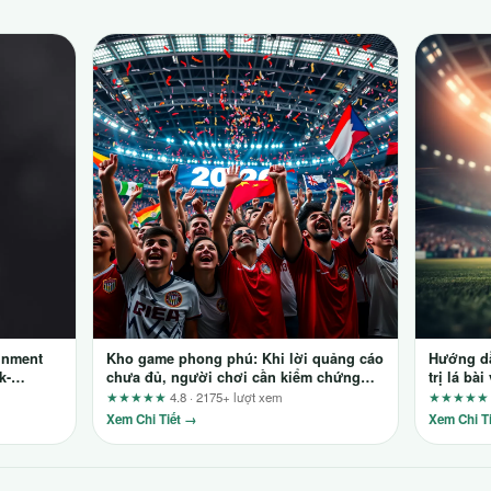
ainment
Kho game phong phú: Khi lời quảng cáo
Hướng dẫ
k-
chưa đủ, người chơi cần kiểm chứng
trị lá bài
điều gì?
đọc đầu
★★★★★
4.8 · 2175+ lượt xem
★★★★
Xem Chi Tiết →
Xem Chi T