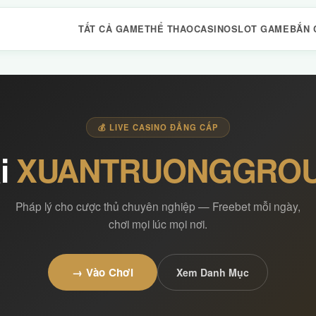
TẤT CẢ GAME
THỂ THAO
CASINO
SLOT GAME
BẮN 
💰 LIVE CASINO ĐẲNG CẤP
i
XUANTRUONGGRO
Pháp lý cho cược thủ chuyên nghiệp — Freebet mỗi ngày,
chơi mọi lúc mọi nơi.
→ Vào Chơi
Xem Danh Mục