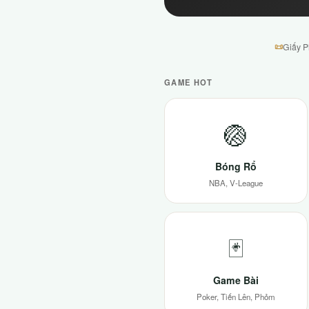
📜
Giấy 
GAME HOT
🏐
Bóng Rổ
NBA, V-League
🃏
Game Bài
Poker, Tiến Lên, Phỏm