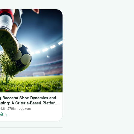
g Baccarat Shoe Dynamics and
tting: A Criteria-Based Platform
★
4.8 · 2796+ lượt xem
iết →