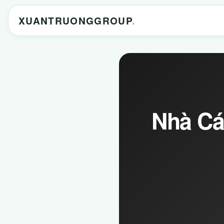
XUANTRUONGGROUP
.
Nhà Cá