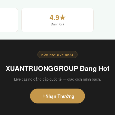
4.9★
Đánh Giá
HÔM NAY DUY NHẤT
XUANTRUONGGROUP Đang Hot
Live casino đẳng cấp quốc tế — giao dịch minh bạch.
Nhận Thưởng