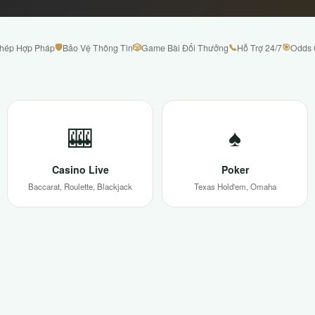
🛡
🎲
📞
🎯
Phép Hợp Pháp
Bảo Vệ Thông Tin
Game Bài Đổi Thưởng
Hỗ Trợ 24/7
Odds 
🎰
♠
Casino Live
Poker
Baccarat, Roulette, Blackjack
Texas Hold'em, Omaha