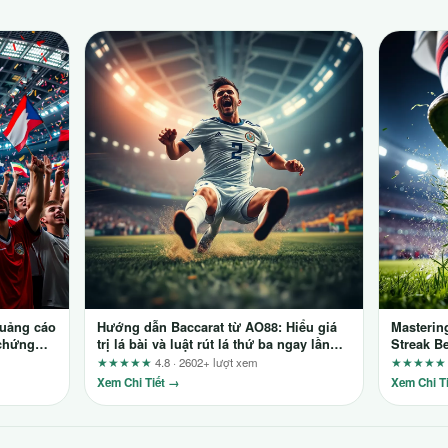
quảng cáo
Hướng dẫn Baccarat từ AO88: Hiểu giá
Masterin
 chứng
trị lá bài và luật rút lá thứ ba ngay lần
Streak Be
đọc đầu
Review
★★★★★
4.8 · 2602+ lượt xem
★★★★
Xem Chi Tiết →
Xem Chi T