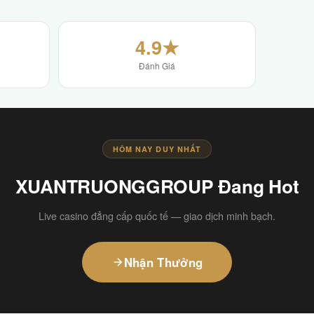
4.9★
Đánh Giá
HÔM NAY DUY NHẤT
XUANTRUONGGROUP Đang Hot
Live casino đẳng cấp quốc tế — giao dịch minh bạch.
Nhận Thưởng