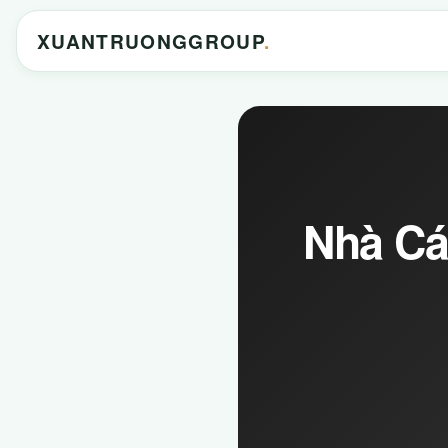
XUANTRUONGGROUP
.
Nhà Cá