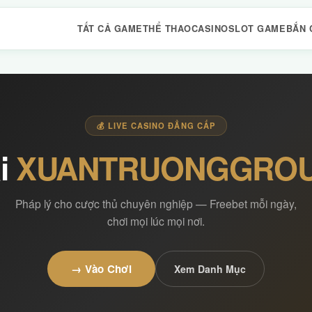
TẤT CẢ GAME
THỂ THAO
CASINO
SLOT GAME
BẮN 
💰 LIVE CASINO ĐẲNG CẤP
i
XUANTRUONGGRO
Pháp lý cho cược thủ chuyên nghiệp — Freebet mỗi ngày,
chơi mọi lúc mọi nơi.
→ Vào Chơi
Xem Danh Mục