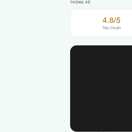
THỐNG KÊ
4.8/5
Tiêu Chuẩn