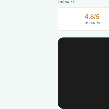
THỐNG KÊ
4.8/5
Tiêu Chuẩn