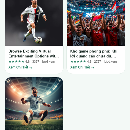
Browse Exciting Virtual
Kho game phong phú: Khi
Entertainment Options with
lời quảng cáo chưa đủ,
cm88.dad — A Risk-Focused
người chơi cần kiểm chứng
★★★★★
4.8 · 3337+ lượt xem
★★★★★
4.8 · 2727+ lượt xem
Review
điều gì?
Xem Chi Tiết →
Xem Chi Tiết →