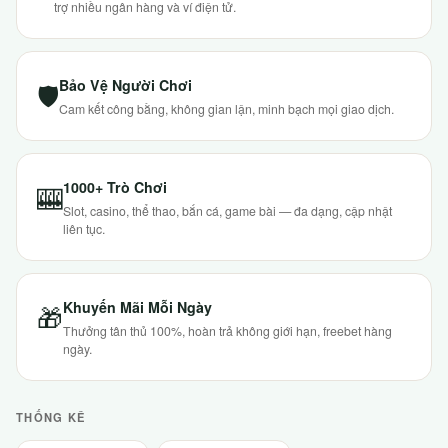
trợ nhiều ngân hàng và ví điện tử.
Bảo Vệ Người Chơi
🛡
Cam kết công bằng, không gian lận, minh bạch mọi giao dịch.
1000+ Trò Chơi
🎰
Slot, casino, thể thao, bắn cá, game bài — đa dạng, cập nhật
liên tục.
Khuyến Mãi Mỗi Ngày
🎁
Thưởng tân thủ 100%, hoàn trả không giới hạn, freebet hàng
ngày.
THỐNG KÊ