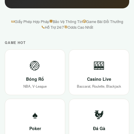
📜
🛡
🎲
Giấy Phép Hợp Pháp
Bảo Vệ Thông Tin
Game Bài Đổi Thưởng
📞
🎯
Hỗ Trợ 24/7
Odds Cao Nhất
GAME HOT
🏐
🎰
Bóng Rổ
Casino Live
NBA, V-League
Baccarat, Roulette, Blackjack
♠
🐓
Poker
Đá Gà