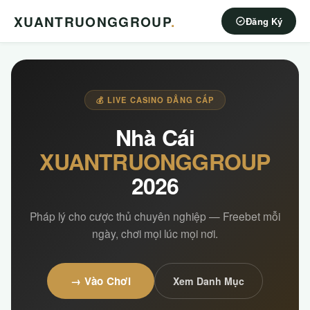
XUANTRUONGGROUP
.
Đăng Ký
💰 LIVE CASINO ĐẲNG CẤP
Nhà Cái
XUANTRUONGGROUP
2026
Pháp lý cho cược thủ chuyên nghiệp — Freebet mỗi
ngày, chơi mọi lúc mọi nơi.
→ Vào Chơi
Xem Danh Mục