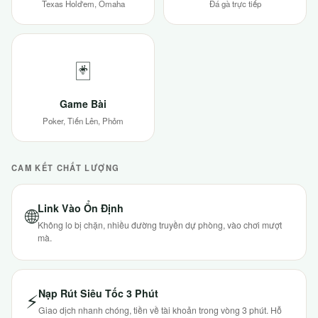
Texas Hold'em, Omaha
Đá gà trực tiếp
🃏
Game Bài
Poker, Tiến Lên, Phỏm
CAM KẾT CHẤT LƯỢNG
Link Vào Ổn Định
🌐
Không lo bị chặn, nhiều đường truyền dự phòng, vào chơi mượt
mà.
Nạp Rút Siêu Tốc 3 Phút
⚡
Giao dịch nhanh chóng, tiền về tài khoản trong vòng 3 phút. Hỗ