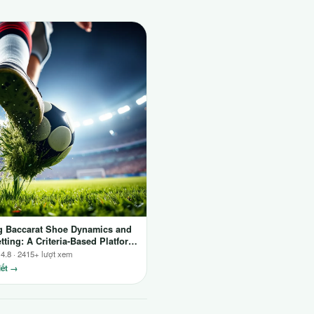
g Baccarat Shoe Dynamics and
tting: A Criteria-Based Platform
★
4.8 · 2415+ lượt xem
iết →