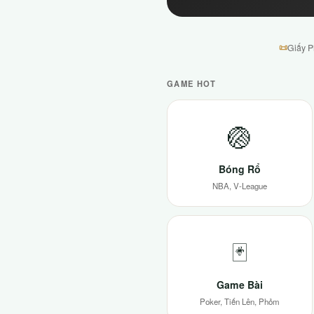
📜
Giấy 
GAME HOT
🏐
Bóng Rổ
NBA, V-League
🃏
Game Bài
Poker, Tiến Lên, Phỏm