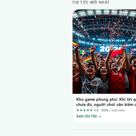
TIN TỨC MỚI NHẤT
Kho game phong phú: Khi lời 
chưa đủ, người chơi cần kiểm
điều gì?
★★★★★
4.8 · 3056+ lượt xem
Xem Chi Tiết →