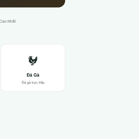
Cao Nhất
🐓
Đá Gà
Đá gà trực tiếp