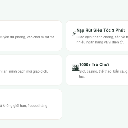
Nạp Rút Siêu Tốc 3 Phút
⚡
truyền dự phòng, vào chơi mượt mà.
Giao dịch nhanh chóng, tiền về tà
nhiều ngân hàng và ví điện tử.
1000+ Trò Chơi
🎰
 lận, minh bạch mọi giao dịch.
Slot, casino, thể thao, bắn cá,
tục.
ả không giới hạn, freebet hàng