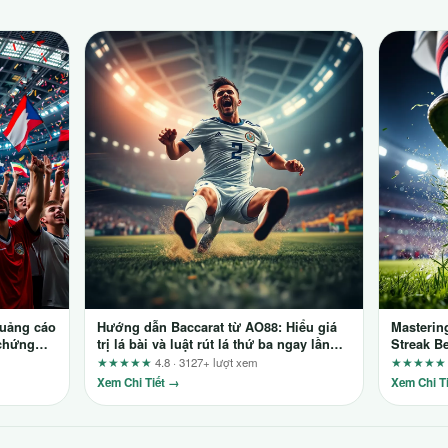
quảng cáo
Hướng dẫn Baccarat từ AO88: Hiểu giá
Masterin
 chứng
trị lá bài và luật rút lá thứ ba ngay lần
Streak Be
đọc đầu
Review
★★★★★
4.8 · 3127+ lượt xem
★★★★
Xem Chi Tiết →
Xem Chi T