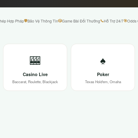
🛡
🎲
📞
🎯
Phép Hợp Pháp
Bảo Vệ Thông Tin
Game Bài Đổi Thưởng
Hỗ Trợ 24/7
Odds 
🎰
♠
Casino Live
Poker
Baccarat, Roulette, Blackjack
Texas Hold'em, Omaha