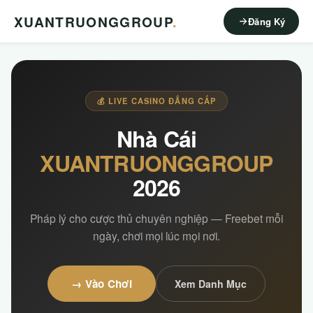
XUANTRUONGGROUP
.
Đăng Ký
💰 LIVE CASINO ĐẲNG CẤP
Nhà Cái
XUANTRUONGGROUP
2026
Pháp lý cho cược thủ chuyên nghiệp — Freebet mỗi
ngày, chơi mọi lúc mọi nơi.
→ Vào Chơi
Xem Danh Mục