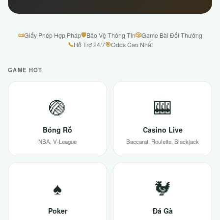
📜
🛡
🎲
Giấy Phép Hợp Pháp
Bảo Vệ Thông Tin
Game Bài Đổi Thưởng
📞
🎯
Hỗ Trợ 24/7
Odds Cao Nhất
GAME HOT
🏐
🎰
Bóng Rổ
Casino Live
NBA, V-League
Baccarat, Roulette, Blackjack
♠
🐓
Poker
Đá Gà