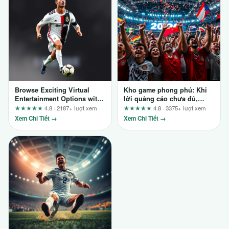
Browse Exciting Virtual
Kho game phong phú: Khi
Entertainment Options with
lời quảng cáo chưa đủ,
cm88.dad — A Risk-Focused
người chơi cần kiểm chứng
★★★★★
4.8 · 2187+ lượt xem
★★★★★
4.8 · 3375+ lượt xem
Review
điều gì?
Xem Chi Tiết →
Xem Chi Tiết →