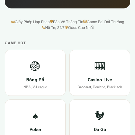
📜
🛡
🎲
Giấy Phép Hợp Pháp
Bảo Vệ Thông Tin
Game Bài Đổi Thưởng
📞
🎯
Hỗ Trợ 24/7
Odds Cao Nhất
GAME HOT
🏐
🎰
Bóng Rổ
Casino Live
NBA, V-League
Baccarat, Roulette, Blackjack
♠
🐓
Poker
Đá Gà