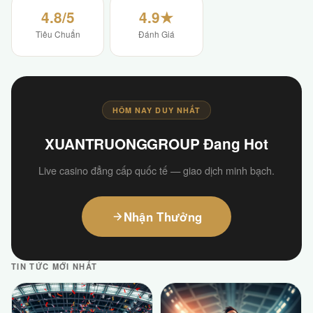
4.8/5
4.9★
Tiêu Chuẩn
Đánh Giá
HÔM NAY DUY NHẤT
XUANTRUONGGROUP Đang Hot
Live casino đẳng cấp quốc tế — giao dịch minh bạch.
Nhận Thưởng
TIN TỨC MỚI NHẤT