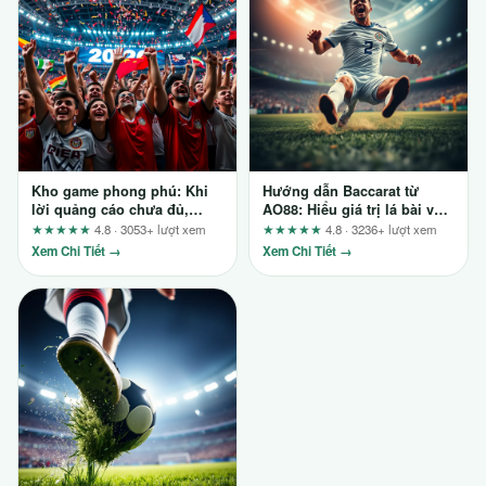
Kho game phong phú: Khi
Hướng dẫn Baccarat từ
lời quảng cáo chưa đủ,
AO88: Hiểu giá trị lá bài và
người chơi cần kiểm chứng
luật rút lá thứ ba ngay lần
★★★★★
4.8 · 3053+ lượt xem
★★★★★
4.8 · 3236+ lượt xem
điều gì?
đọc đầu
Xem Chi Tiết →
Xem Chi Tiết →