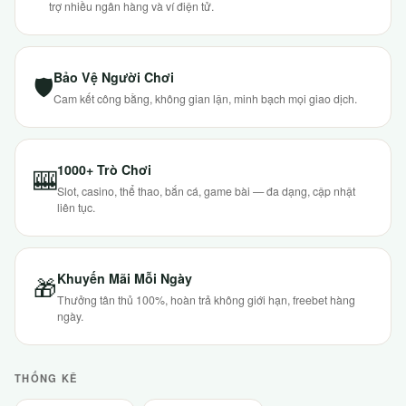
trợ nhiều ngân hàng và ví điện tử.
Bảo Vệ Người Chơi
🛡
Cam kết công bằng, không gian lận, minh bạch mọi giao dịch.
1000+ Trò Chơi
🎰
Slot, casino, thể thao, bắn cá, game bài — đa dạng, cập nhật
liên tục.
Khuyến Mãi Mỗi Ngày
🎁
Thưởng tân thủ 100%, hoàn trả không giới hạn, freebet hàng
ngày.
THỐNG KÊ