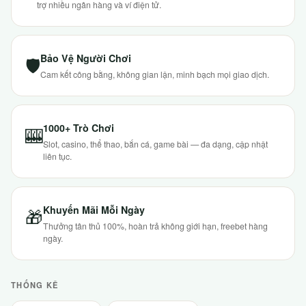
trợ nhiều ngân hàng và ví điện tử.
Bảo Vệ Người Chơi
🛡
Cam kết công bằng, không gian lận, minh bạch mọi giao dịch.
1000+ Trò Chơi
🎰
Slot, casino, thể thao, bắn cá, game bài — đa dạng, cập nhật
liên tục.
Khuyến Mãi Mỗi Ngày
🎁
Thưởng tân thủ 100%, hoàn trả không giới hạn, freebet hàng
ngày.
THỐNG KÊ