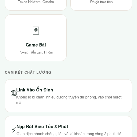
Texas Hold'em, Omaha
Đá gà trực tiếp
🃏
Game Bài
Poker, Tiến Lên, Phỏm
CAM KẾT CHẤT LƯỢNG
Link Vào Ổn Định
🌐
Không lo bị chặn, nhiều đường truyền dự phòng, vào chơi mượt
mà.
Nạp Rút Siêu Tốc 3 Phút
⚡
Giao dịch nhanh chóng, tiền về tài khoản trong vòng 3 phút. Hỗ