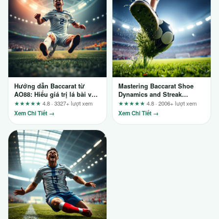
Hướng dẫn Baccarat từ
Mastering Baccarat Shoe
AO88: Hiểu giá trị lá bài và
Dynamics and Streak
luật rút lá thứ ba ngay lần
Betting: A Criteria-Based
★★★★★
4.8 · 3327+ lượt xem
★★★★★
4.8 · 2006+ lượt xem
đọc đầu
Platform Review
Xem Chi Tiết →
Xem Chi Tiết →