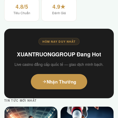
4.8/5
4.9★
Tiêu Chuẩn
Đánh Giá
HÔM NAY DUY NHẤT
XUANTRUONGGROUP Đang Hot
Live casino đẳng cấp quốc tế — giao dịch minh bạch.
Nhận Thưởng
TIN TỨC MỚI NHẤT