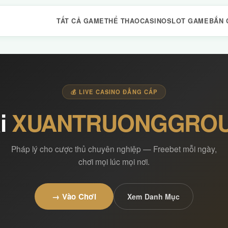
TẤT CẢ GAME
THỂ THAO
CASINO
SLOT GAME
BẮN 
💰 LIVE CASINO ĐẲNG CẤP
i
XUANTRUONGGRO
Pháp lý cho cược thủ chuyên nghiệp — Freebet mỗi ngày,
chơi mọi lúc mọi nơi.
→ Vào Chơi
Xem Danh Mục