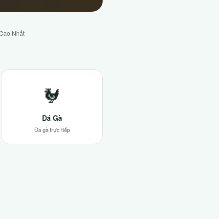
Cao Nhất
🐓
Đá Gà
Đá gà trực tiếp