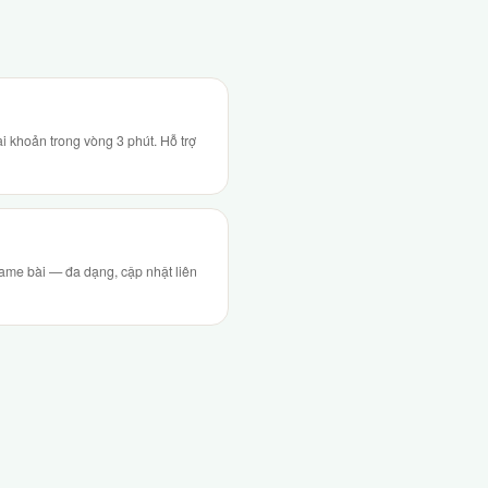
i khoản trong vòng 3 phút. Hỗ trợ
 game bài — đa dạng, cập nhật liên