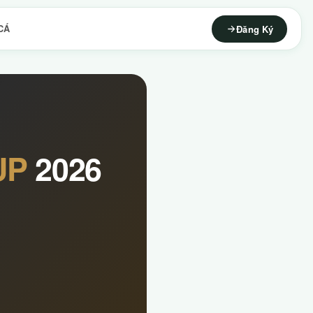
Đăng Ký
CÁ
UP
2026