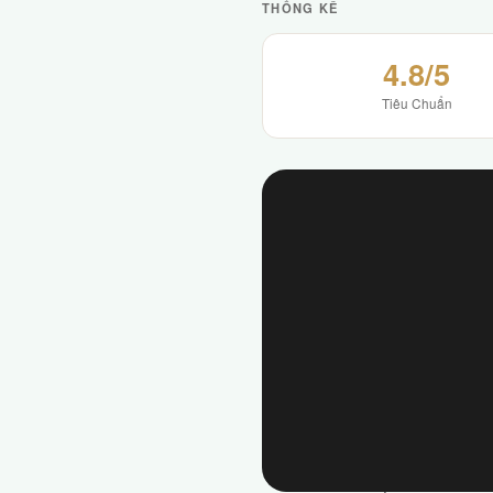
THỐNG KÊ
4.8/5
Tiêu Chuẩn