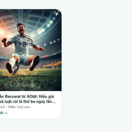
n Baccarat từ AO88: Hiểu giá
 và luật rút lá thứ ba ngay lần
★
4.8 · 1998+ lượt xem
iết →