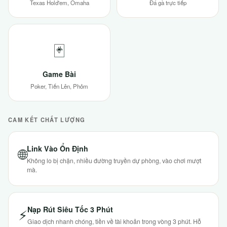
Texas Hold'em, Omaha
Đá gà trực tiếp
🃏
Game Bài
Poker, Tiến Lên, Phỏm
CAM KẾT CHẤT LƯỢNG
Link Vào Ổn Định
🌐
Không lo bị chặn, nhiều đường truyền dự phòng, vào chơi mượt
mà.
Nạp Rút Siêu Tốc 3 Phút
⚡
Giao dịch nhanh chóng, tiền về tài khoản trong vòng 3 phút. Hỗ