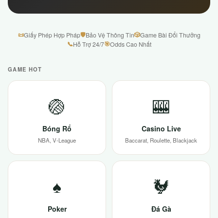
📜
🛡
🎲
Giấy Phép Hợp Pháp
Bảo Vệ Thông Tin
Game Bài Đổi Thưởng
📞
🎯
Hỗ Trợ 24/7
Odds Cao Nhất
GAME HOT
🏐
🎰
Bóng Rổ
Casino Live
NBA, V-League
Baccarat, Roulette, Blackjack
♠
🐓
Poker
Đá Gà