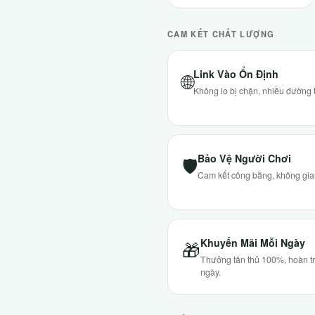
CAM KẾT CHẤT LƯỢNG
Link Vào Ổn Định
🌐
Không lo bị chặn, nhiều đường 
Bảo Vệ Người Chơi
🛡
Cam kết công bằng, không gian
Khuyến Mãi Mỗi Ngày
🎁
Thưởng tân thủ 100%, hoàn tr
ngày.