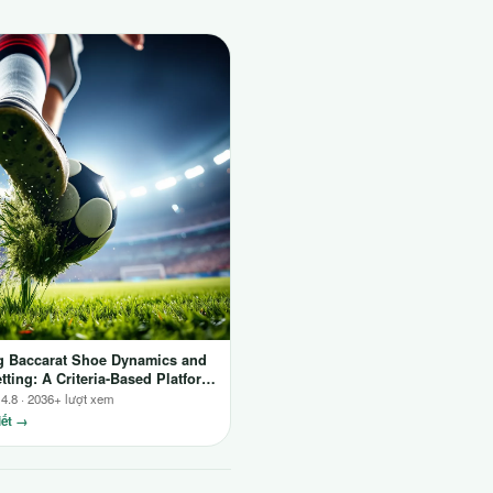
g Baccarat Shoe Dynamics and
tting: A Criteria-Based Platform
★
4.8 · 2036+ lượt xem
iết →