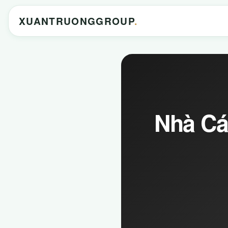
XUANTRUONGGROUP
.
Nhà Cá