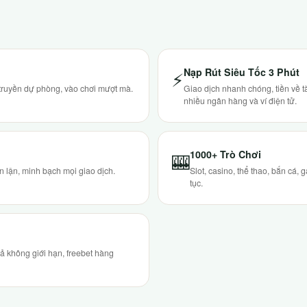
Nạp Rút Siêu Tốc 3 Phút
⚡
truyền dự phòng, vào chơi mượt mà.
Giao dịch nhanh chóng, tiền về tà
nhiều ngân hàng và ví điện tử.
1000+ Trò Chơi
🎰
 lận, minh bạch mọi giao dịch.
Slot, casino, thể thao, bắn cá,
tục.
ả không giới hạn, freebet hàng