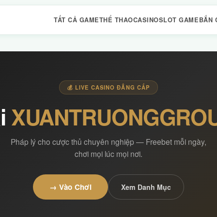
TẤT CẢ GAME
THỂ THAO
CASINO
SLOT GAME
BẮN 
💰 LIVE CASINO ĐẲNG CẤP
i
XUANTRUONGGRO
Pháp lý cho cược thủ chuyên nghiệp — Freebet mỗi ngày,
chơi mọi lúc mọi nơi.
→ Vào Chơi
Xem Danh Mục