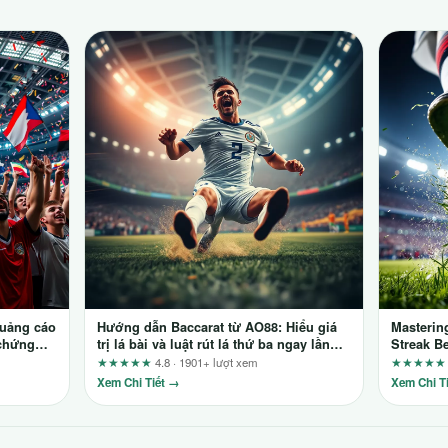
quảng cáo
Hướng dẫn Baccarat từ AO88: Hiểu giá
Masterin
 chứng
trị lá bài và luật rút lá thứ ba ngay lần
Streak Be
đọc đầu
Review
★★★★★
4.8 · 1901+ lượt xem
★★★★
Xem Chi Tiết →
Xem Chi T