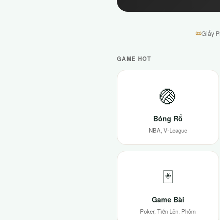
📜
Giấy 
GAME HOT
🏐
Bóng Rổ
NBA, V-League
🃏
Game Bài
Poker, Tiến Lên, Phỏm