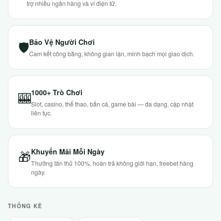
trợ nhiều ngân hàng và ví điện tử.
Bảo Vệ Người Chơi
🛡
Cam kết công bằng, không gian lận, minh bạch mọi giao dịch.
1000+ Trò Chơi
🎰
Slot, casino, thể thao, bắn cá, game bài — đa dạng, cập nhật
liên tục.
Khuyến Mãi Mỗi Ngày
🎁
Thưởng tân thủ 100%, hoàn trả không giới hạn, freebet hàng
ngày.
THỐNG KÊ