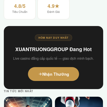
4.8/5
4.9★
Tiêu Chuẩn
Đánh Giá
HÔM NAY DUY NHẤT
XUANTRUONGGROUP Đang Hot
Live casino đẳng cấp quốc tế — giao dịch minh bạch.
Nhận Thưởng
TIN TỨC MỚI NHẤT