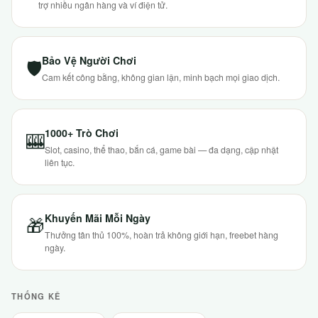
trợ nhiều ngân hàng và ví điện tử.
Bảo Vệ Người Chơi
🛡
Cam kết công bằng, không gian lận, minh bạch mọi giao dịch.
1000+ Trò Chơi
🎰
Slot, casino, thể thao, bắn cá, game bài — đa dạng, cập nhật
liên tục.
Khuyến Mãi Mỗi Ngày
🎁
Thưởng tân thủ 100%, hoàn trả không giới hạn, freebet hàng
ngày.
THỐNG KÊ