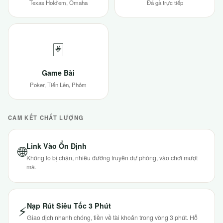
Texas Hold'em, Omaha
Đá gà trực tiếp
🃏
Game Bài
Poker, Tiến Lên, Phỏm
CAM KẾT CHẤT LƯỢNG
Link Vào Ổn Định
🌐
Không lo bị chặn, nhiều đường truyền dự phòng, vào chơi mượt
mà.
Nạp Rút Siêu Tốc 3 Phút
⚡
Giao dịch nhanh chóng, tiền về tài khoản trong vòng 3 phút. Hỗ