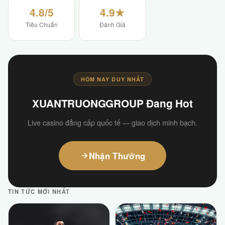
4.8/5
4.9★
Tiêu Chuẩn
Đánh Giá
HÔM NAY DUY NHẤT
XUANTRUONGGROUP Đang Hot
Live casino đẳng cấp quốc tế — giao dịch minh bạch.
Nhận Thưởng
TIN TỨC MỚI NHẤT