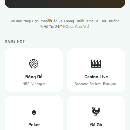
📜
🛡
🎲
Giấy Phép Hợp Pháp
Bảo Vệ Thông Tin
Game Bài Đổi Thưởng
📞
🎯
Hỗ Trợ 24/7
Odds Cao Nhất
GAME HOT
🏐
🎰
Bóng Rổ
Casino Live
NBA, V-League
Baccarat, Roulette, Blackjack
♠
🐓
Poker
Đá Gà