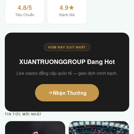
4.8/5
4.9★
Tiêu Chuẩn
Đánh Giá
HÔM NAY DUY NHẤT
XUANTRUONGGROUP Đang Hot
Live casino đẳng cấp quốc tế — giao dịch minh bạch.
Nhận Thưởng
TIN TỨC MỚI NHẤT