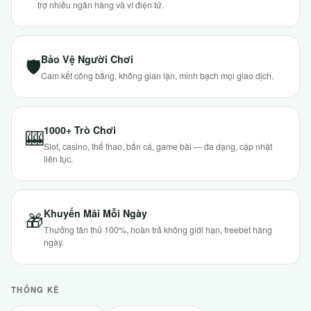
trợ nhiều ngân hàng và ví điện tử.
Bảo Vệ Người Chơi
🛡
Cam kết công bằng, không gian lận, minh bạch mọi giao dịch.
1000+ Trò Chơi
🎰
Slot, casino, thể thao, bắn cá, game bài — đa dạng, cập nhật
liên tục.
Khuyến Mãi Mỗi Ngày
🎁
Thưởng tân thủ 100%, hoàn trả không giới hạn, freebet hàng
ngày.
THỐNG KÊ